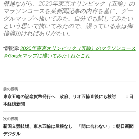
僭越ながら、2020年東京オリンピック（五輪）の
マラソンコースを某新聞記事の内容を基に、グー
グルマップへ描いてみた。自分でも試してみたい
という思いで描いてみたので、誤っている点は御
指摘頂ければありがたい。
情報源:
2020年東京オリンピック（五輪）のマラソンコース
をGoogleマップに描いてみた | ねたこれ
前の投稿
投
東京五輪の記念貨幣発行へ 政府、リオ五輪直後にも検討 ：日
本経済新聞
稿
ナ
次の投稿
新国立競技場、東京五輪は屋根なし 「間に合わない」：朝日新聞
ビ
デジタル