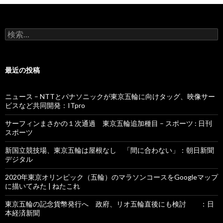
検
索
:
最近の投稿
ニュース – NTTとパナソニックが東京五輪に向けタッグ、映像サー
ビスなど共同開発：ITpro
サーフィンまさかの１次通過 東京五輪追加種目 – スポーツ : 日刊
スポーツ
新国立競技場、東京五輪は屋根なし 「間に合わない」：朝日新聞
デジタル
2020年東京オリンピック（五輪）のマラソンコースをGoogleマップ
に描いてみた | ねたこれ
東京五輪の記念貨幣発行へ 政府、リオ五輪直後にも検討 ：日
本経済新聞