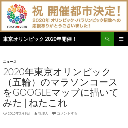
検
東京オリンピック 2020年開催！
索
コ
メインメ
ン
ニュー
テ
ン
ニュース
ツ
2020年東京オリンピック
へ
（五輪）のマラソンコース
ス
キ
をGOOGLEマップに描いて
ッ
プ
みた | ねたこれ
2015年5月9日
管理人
コメントする